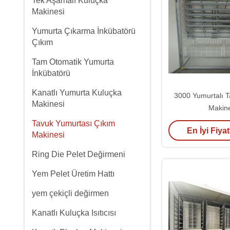
Tek Aşamalı Kuluçka
Makinesi
Yumurta Çıkarma İnkübatörü
Çıkım
Tam Otomatik Yumurta
İnkübatörü
Kanatlı Yumurta Kuluçka
3000 Yumurtalı T
Makinesi
Makine
Tavuk Yumurtası Çıkım
En İyi Fiyat
Makinesi
Ring Die Pelet Değirmeni
Yem Pelet Üretim Hattı
yem çekiçli değirmen
Kanatlı Kuluçka Isıtıcısı