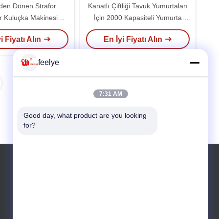
den Dönen Strafor
Kanatlı Çiftliği Tavuk Yumurtaları
er Kuluçka Makinesi
İçin 2000 Kapasiteli Yumurta
uluçka Makinesi 4000
İnkübatörü Tavuk Yumurtası
i Fiyatı Alın
En İyi Fiyatı Alın
 Kuluçka Makinesi
Kuluçka Makinesi
feelye
7:31 AM
Good day, what product are you looking 
for?