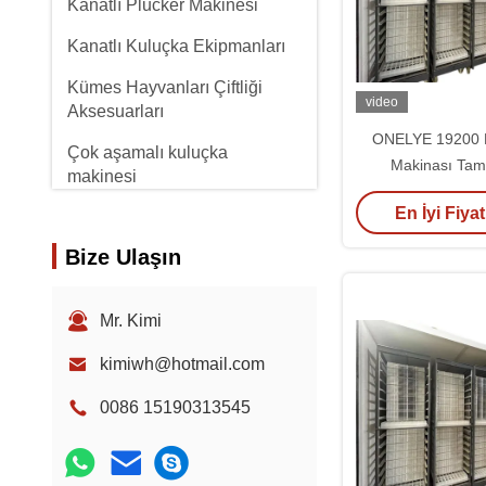
Kanatlı Plucker Makinesi
Kanatlı Kuluçka Ekipmanları
Kümes Hayvanları Çiftliği
video
Aksesuarları
ONELYE 19200 P
Çok aşamalı kuluçka
Makinası Tam
makinesi
En İyi Fiyat
Bize Ulaşın
Mr. Kimi
kimiwh@hotmail.com
0086 15190313545