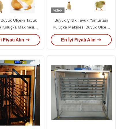
video
 Büyük Ölçekli Tavuk
Büyük Çiftlik Tavuk Yumurtası
 Kuluçka Makinesi
Kuluçka Makinesi Büyük Ölçekli
uçka Oranı% 98
19200 Kapasiteli
i Fiyatı Alın
En İyi Fiyatı Alın