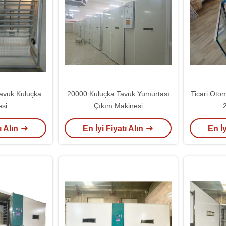
avuk Kuluçka
20000 Kuluçka Tavuk Yumurtası
Ticari Oto
si
Çıkım Makinesi
ı Alın
En İyi Fiyatı Alın
En İy