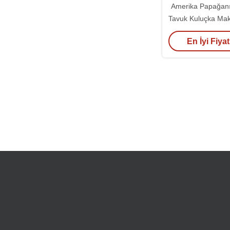
Amerika Papağanı
Tavuk Kuluçka Mak
Torna Kuluçka M
En İyi Fiyat
Teps