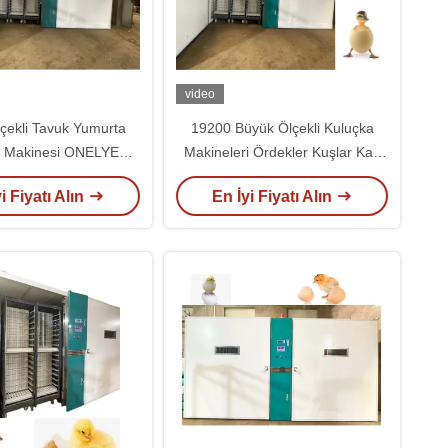
video
çekli Tavuk Yumurta
19200 Büyük Ölçekli Kuluçka
a Makinesi ONELYE
Makineleri Ördekler Kuşlar Kaz
umurta Veya Ördek
Yumurtaları Kuluçka
i Fiyatı Alın
En İyi Fiyatı Alın
uçka Makineleri