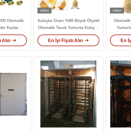
video
video
200 Otomatik
Kuluçka Oranı %98 Büyük Ölçekli
Otomatik
ler Kazlar
Otomatik Tavuk Yumurta Kuluçka
Yumurta
 Kuluçka
Makinesi 19200
Kul
ı Alın
En İyi Fiyatı Alın
En İy