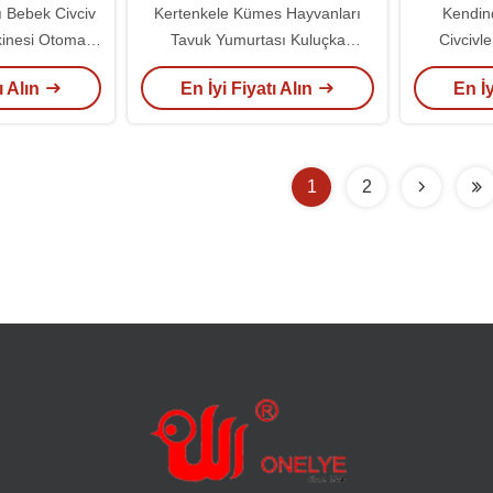
 Bebek Civciv
Kertenkele Kümes Hayvanları
Kendin
inesi Otomatik
Tavuk Yumurtası Kuluçka
Civcivl
akinesi 128
Civcivleri 6000 Yumurta Kuluçka
Kuluçka K
ı Alın
En İyi Fiyatı Alın
En İy
i
Makinesi
Yumurta
1
2