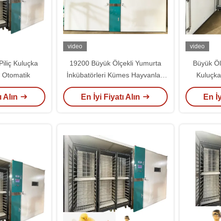
video
video
iliç Kuluçka
19200 Büyük Ölçekli Yumurta
Büyük Öl
 Otomatik
İnkübatörleri Kümes Hayvanları
Kuluçk
Yetiştirmek İçin Tam Otomatik
19200 Y
ı Alın
En İyi Fiyatı Alın
En İy
Akıllı
Kul