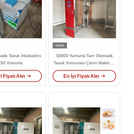
video
matik Tavuk İnkübatörü
50000 Yumurta Tam Otomatik
250 Yumurta
Tavuk Yumurtası Çıkım Makinesi
Türkiye Bebek Kuluçka 9.6kw
i Fiyatı Alın
En İyi Fiyatı Alın