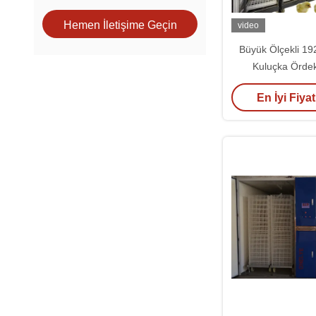
Hemen İletişime Geçin
video
Büyük Ölçekli 19
Kuluçka Ördek
Güvercinler
En İyi Fiyat