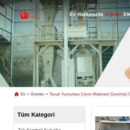
Ev
Hakkımızda
Ürünler
Etk
Ev
>
Ürünler
>
Tavuk Yumurtası Çıkım Makinesi Çevrimiçi 
Tüm Kategori